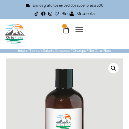
Envíos gratuitos en pedidos superiores a 50€
Blog
Mi cuenta
0
Inicio
/
Tienda
/
Salud y Cuidados
/ Champú Filler Orto-Flora