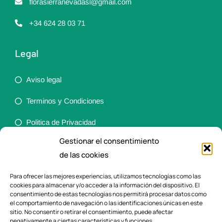
florasierranevadasl@gmail.com
+34 624 28 03 71
Legal
Aviso legal
Terminos y Condiciones
Politica de Privacidad
Gestionar el consentimiento
Política de cookies (UE)
de las cookies
Accesibilidad
Para ofrecer las mejores experiencias, utilizamos tecnologías como las
cookies para almacenar y/o acceder a la información del dispositivo. El
Ortopedia
consentimiento de estas tecnologías nos permitirá procesar datos como
el comportamiento de navegación o las identificaciones únicas en este
sitio. No consentir o retirar el consentimiento, puede afectar
Ayudas a la vida diaria
negativamente a ciertas características y funciones.