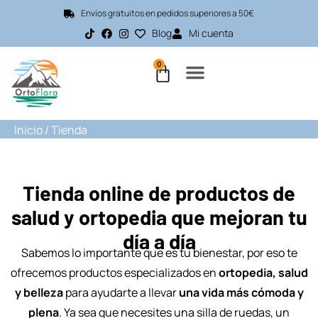
Envíos gratuitos en pedidos superiores a 50€
Blog
Mi cuenta
0
Inicio
/ Tienda
Tienda online de productos de
salud y ortopedia que mejoran tu
día a día
Sabemos lo importante que es tu bienestar, por eso te
ofrecemos productos especializados en
ortopedia, salud
y belleza
para ayudarte a llevar
una vida más cómoda y
plena
. Ya sea que necesites una silla de ruedas, un