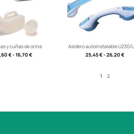
las y cuñas de orina
Asidero autoinstalable U230/
,60
€
-
16,70
€
25,45
€
-
26,20
€
1
2