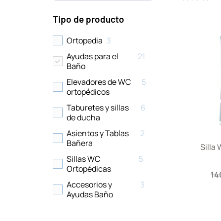
Tipo de producto
Ortopedia
3
Ayudas para el
21
Baño
Elevadores de WC
5
ortopédicos
Taburetes y sillas
6
de ducha
Asientos y Tablas
2
Bañera
Silla
Sillas WC
5
Ortopédicas
14
Accesorios y
3
Ayudas Baño