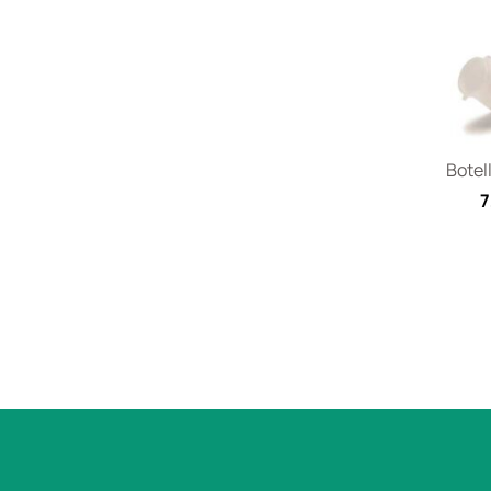
Botel
7