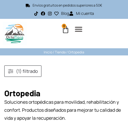
Envíos gratuitos en pedidos superiores a 50€
Blog
Mi cuenta
0
Inicio
/
Tienda
/ Ortopedia
(1) filtrado
Ortopedia
Soluciones ortopédicas para movilidad, rehabilitación y
confort. Productos diseñados para mejorar tu calidad de
vida y apoyar la recuperación.