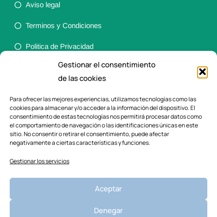
Aviso legal
Terminos y Condiciones
Politica de Privacidad
Gestionar el consentimiento
Política de cookies (UE)
de las cookies
Accesibilidad
Para ofrecer las mejores experiencias, utilizamos tecnologías como las
cookies para almacenar y/o acceder a la información del dispositivo. El
Ortopedia
consentimiento de estas tecnologías nos permitirá procesar datos como
el comportamiento de navegación o las identificaciones únicas en este
sitio. No consentir o retirar el consentimiento, puede afectar
negativamente a ciertas características y funciones.
Ayudas a la vida diaria
Gestionar los servicios
Deporte y Rehabilitación
Ayudas para el baño
Aceptar
Dietética y Nutrición
Denegar