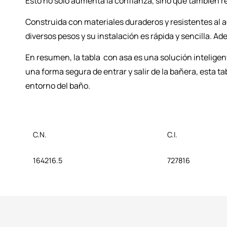
Esto no solo aumenta la confianza, sino que también r
Construida con materiales duraderos y resistentes al a
diversos pesos y su instalación es rápida y sencilla.
En resumen, la tabla con asa es una solución inteligent
una forma segura de entrar y salir de la bañera, esta 
entorno del baño.
C.N.
C.I.
164216.5
727816