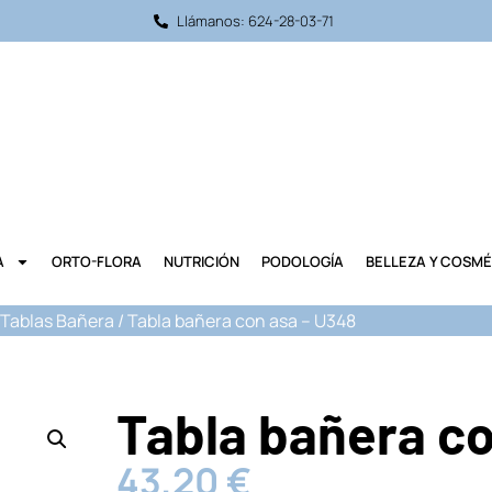
Llámanos: 624-28-03-71
A
ORTO-FLORA
NUTRICIÓN
PODOLOGÍA
BELLEZA Y COSMÉ
 Tablas Bañera
/ Tabla bañera con asa – U348
Tabla bañera co
43,20
€