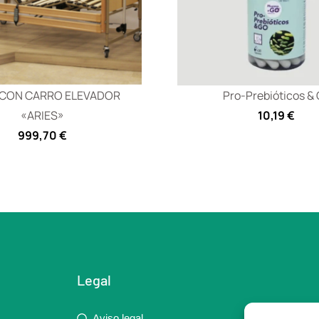
CON CARRO ELEVADOR
Pro-Prebióticos &
«ARIES»
10,19
€
999,70
€
Legal
Aviso legal