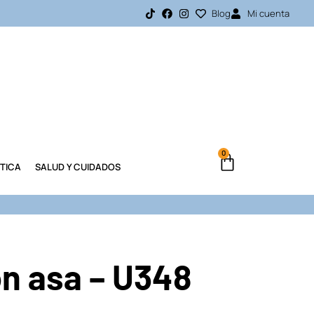
Blog
Mi cuenta
0
TICA
SALUD Y CUIDADOS
n asa – U348