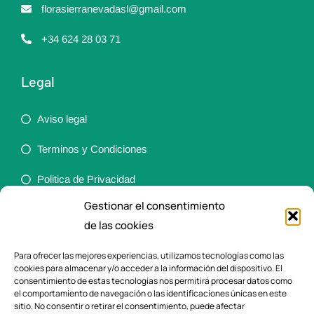
florasierranevadasl@gmail.com
+34 624 28 03 71
Legal
Aviso legal
Terminos y Condiciones
Politica de Privacidad
Gestionar el consentimiento
Política de cookies (UE)
de las cookies
Accesibilidad
Para ofrecer las mejores experiencias, utilizamos tecnologías como las
cookies para almacenar y/o acceder a la información del dispositivo. El
Ortopedia
consentimiento de estas tecnologías nos permitirá procesar datos como
el comportamiento de navegación o las identificaciones únicas en este
sitio. No consentir o retirar el consentimiento, puede afectar