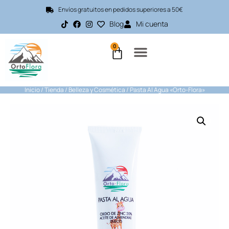
Envíos gratuitos en pedidos superiores a 50€
Blog
Mi cuenta
0
Inicio
/
Tienda
/
Belleza y Cosmética
/ Pasta Al Agua «Orto-Flora»