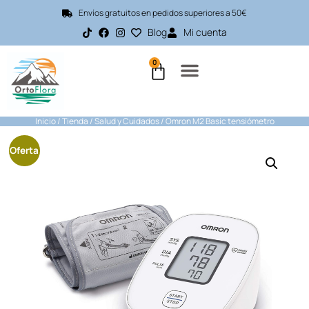
Envíos gratuitos en pedidos superiores a 50€
Blog
Mi cuenta
0
Inicio
/
Tienda
/
Salud y Cuidados
/ Omron M2 Basic tensiómetro
Oferta