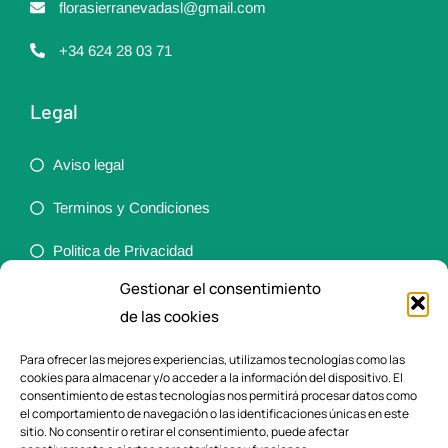
florasierranevadasl@gmail.com
+34 624 28 03 71
Legal
Aviso legal
Terminos y Condiciones
Politica de Privacidad
Gestionar el consentimiento
Política de cookies (UE)
de las cookies
Accesibilidad
Para ofrecer las mejores experiencias, utilizamos tecnologías como las
cookies para almacenar y/o acceder a la información del dispositivo. El
Ortopedia
consentimiento de estas tecnologías nos permitirá procesar datos como
el comportamiento de navegación o las identificaciones únicas en este
sitio. No consentir o retirar el consentimiento, puede afectar