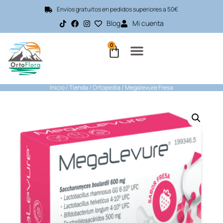
Envíos gratuitos en pedidos superiores a 50€
Blog
Mi cuenta
0
Inicio
/
Tienda
/
Ortopedia
/ Megalevure Fresa