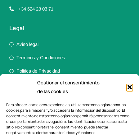
+34 624 28 03 71
Legal
Aviso legal
Terminos y Condiciones
Politica de Privacidad
Gestionar el consentimiento
Política de cookies (UE)
de las cookies
Accesibilidad
Para ofrecer las mejores experiencias, utilizamos tecnologías como las
cookies para almacenar y/o acceder a la información del dispositivo. El
Ortopedia
consentimiento de estas tecnologías nos permitirá procesar datos como
el comportamiento de navegación o las identificaciones únicas en este
sitio. No consentir o retirar el consentimiento, puede afectar
Ayudas a la vida diaria
negativamente a ciertas características y funciones.