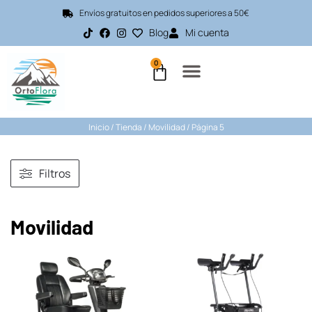
Envíos gratuitos en pedidos superiores a 50€
Blog
Mi cuenta
0
Inicio
/
Tienda
/
Movilidad
/ Página 5
Filtros
Movilidad